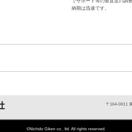
でサポート等の垂直度の調
納期は迅速です。
）
〒164-00
©Nichido Giken co., ltd. All rights reserved.