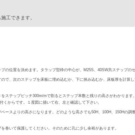
。
。
も施工できます。
プの位置を決めます。タラップ型枠の中心が、M25S、40SW共ステップの
すので、次のステップを床板に埋め込むか、下に挟み込むか、床板厚を計算し
をステップピッチ300m/mで割るとステップ本数と残りの高さがわかります。
内に付くからです。１度図に描いて右、左と確認して下さい。
ースよりの高さになります。どのような高さでも50H、100H、150Hの調
プを巻いて保護してください。そのために孔に少し余裕があります。