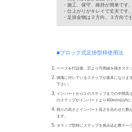
・施工、保守、維持が簡単です
・仕上がりがキレイで丈夫です
・足掛金物は２方向、３方向で
■ブロック式足掛型枠使用法
ベースを打設後、芯より円周線を描きステッ
側塊に付いているステップが基本になりま
下さい。
インバートから２のステップまでの中間高さ
のステップがインバートより450m/m以
残りの高さとインバート高さを合わせた数がベ
ます。
タラップ型枠にステップを挟み込む際テー