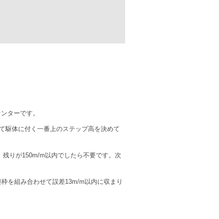
センターです。
て駆体に付く一番上のステップ高を決めて
残りが150m/m以内でしたら不要です。次
整枠を組み合わせて誤差13m/m以内に収まり